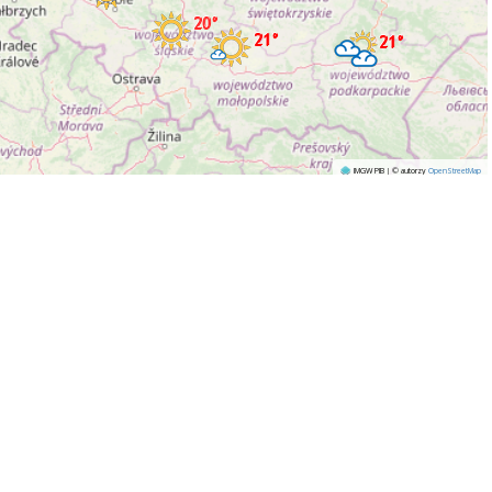
IMGW PIB | © autorzy
OpenStreetMap