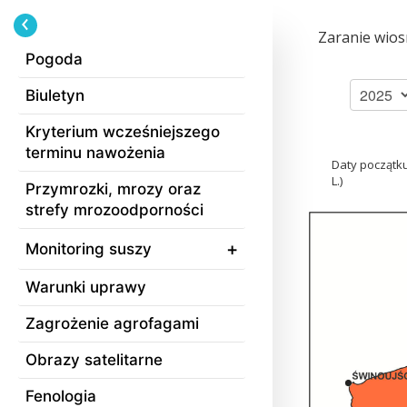
Zaranie wios
Pogoda
Biuletyn
Kryterium wcześniejszego
terminu nawożenia
Daty początk
L.)
Przymrozki, mrozy oraz
strefy mrozoodporności
Monitoring suszy
Warunki uprawy
Zagrożenie agrofagami
Obrazy satelitarne
Fenologia